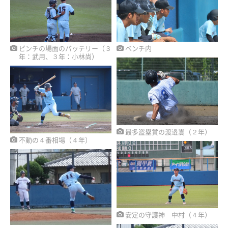
ピンチの場面のバッテリー（３
ベンチ内
年：武用、３年：小林尚）
最多盗塁賞の渡邉嵩（２年）
不動の４番相場（４年）
安定の守護神 中村（４年）