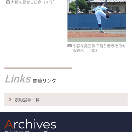
力投を見せる田島（４年）
冷静な雰囲気で落ち着きをみせ
る鈴木（４年）
Links
関連リンク
表彰選手一覧
A
rchives