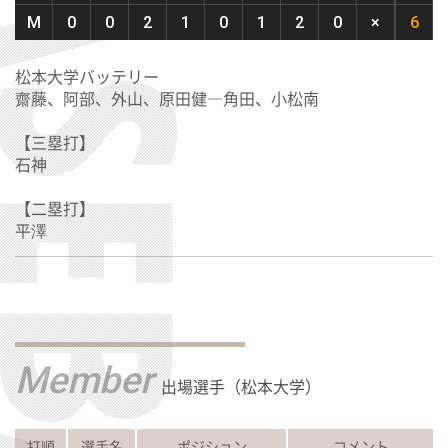
M
0
0
2
1
0
1
2
0
×
6
松本大学バッテリー
齋藤、阿部、外山、原田健―角田、小松南
【三塁打】
石神
【二塁打】
平澤
Member
出場選手（松本大学）
打順
選手名
ポジション
コメント