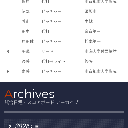
塩原
代打
東京都市大学塩尻
阿部
ピッチャー
須坂東
外山
ピッチャー
中越
田中
代打
帝京第三
原田健
ピッチャー
松本第一
9
平澤
サード
東海大学付属諏訪
後藤
代打→ライト
後藤
P
齋藤
ピッチャー
東京都市大学塩尻
A
rchives
試合日程・スコアボード アーカイブ
2026
年度