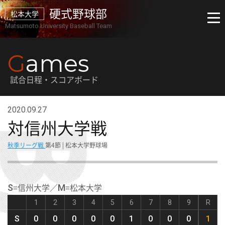
硬式野球部
松本大学
Matsumoto University Baseball Team
G
ames
試合日程・スコアボード
2020.09.27
対信州大学戦
秋季リーグ戦
第4節 | 松本大学野球場
=信州大学／
=松本大学
S
M
1
2
3
4
5
6
7
8
9
R
S
0
0
0
0
0
1
0
0
0
1