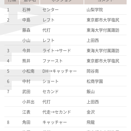
1
石神
センター
山梨学院
2
中島
レフト
東京都市大学塩尻
藤森
代打
東海大学付属諏訪
小山
レフト
上田西
3
今井
ライト→サード
東海大学付属諏訪
4
熊井
ファースト
東京都市大学塩尻
5
小松南
DH→キャッチャー
岡谷南
6
中村
ショート
松商学園
7
武田
セカンド
飯山
小井出
代打
上田西
江表
代走→セカンド
金沢
8
角田
キャッチャー
飛龍