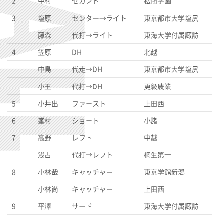
2
中村
セカンド
松商学園
3
塩原
センター→ライト
東京都市大学塩尻
藤森
代打→ライト
東海大学付属諏訪
4
笠原
DH
北越
中島
代走→DH
東京都市大学塩尻
小玉
代打→DH
更級農業
5
小井出
ファースト
上田西
6
峯村
ショート
小諸
7
高野
レフト
中越
浅古
代打→レフト
桐生第一
8
小林哉
キャッチャー
東京学館新潟
小林尚
キャッチャー
上田西
9
平澤
サード
東海大学付属諏訪