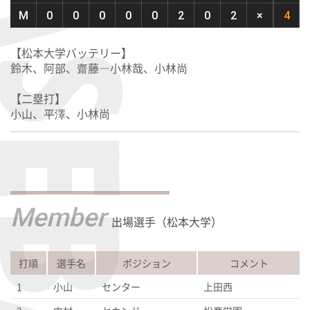
M
0
0
0
0
0
2
0
2
×
4
【松本大学バッテリー】
鈴木、阿部、齋藤―小林哉、小林尚
【二塁打】
小山、平澤、小林尚
Member
出場選手（松本大学）
打順
選手名
ポジション
コメント
1
小山
センター
上田西