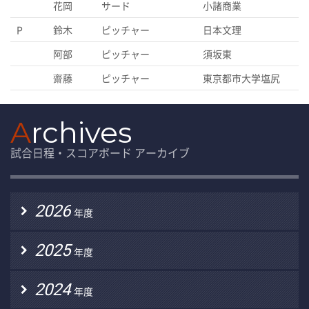
花岡
サード
小諸商業
P
鈴木
ピッチャー
日本文理
阿部
ピッチャー
須坂東
齋藤
ピッチャー
東京都市大学塩尻
A
rchives
試合日程・スコアボード アーカイブ
2026
年度
2025
年度
2024
年度