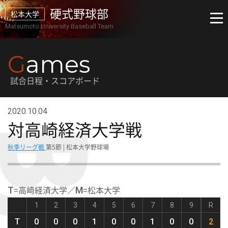
硬式野球部
松本大学
Matsumoto University Baseball Team
G
ames
試合日程・スコアボード
2020.10.04
対高崎経済大学戦
秋季リーグ戦
第5節 | 松本大学野球場
=高崎経済大学／
=松本大学
T
M
1
2
3
4
5
6
7
8
9
R
T
0
0
0
1
0
0
1
0
0
2