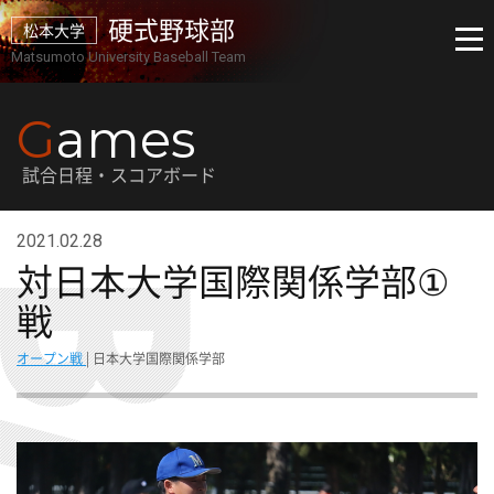
硬式野球部
松本大学
Matsumoto University Baseball Team
G
ames
試合日程・スコアボード
2021.02.28
対日本大学国際関係学部①
戦
オープン戦
| 日本大学国際関係学部