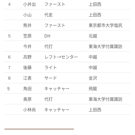
４
小井出
ファースト
上田西
小山
代走
上田西
熊井
ファースト
東京都市大学塩尻
５
笠原
DH
北越
今井
代打
東海大学付属諏訪
６
髙野
レフト→センター
中越
７
後藤
ライト
中越
８
江表
サード
金沢
9
角田
キャッチャー
飛龍
奥原
代打
東海大学付属諏訪
小林尚
キャッチャー
上田西