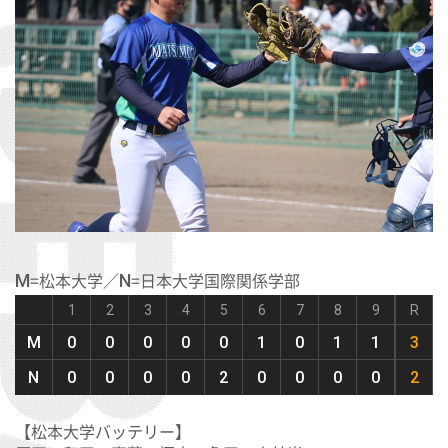
=松本大学／
=日本大学国際関係学部
M
N
1
2
3
4
5
6
7
8
9
R
M
0
0
0
0
0
1
0
1
1
3
N
0
0
0
0
2
0
0
0
0
2
【松本大学バッテリー】