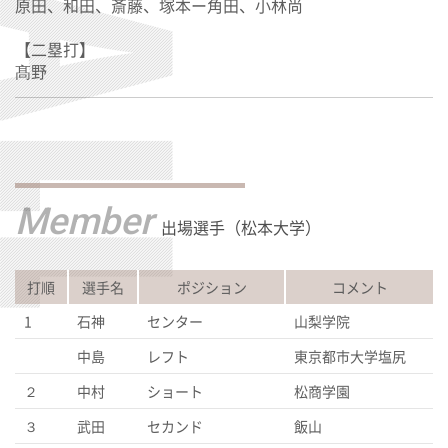
原田、和田、斎藤、塚本ー角田、小林尚
【二塁打】
髙野
Member
出場選手（松本大学）
打順
選手名
ポジション
コメント
1
石神
センター
山梨学院
中島
レフト
東京都市大学塩尻
２
中村
ショート
松商学園
３
武田
セカンド
飯山