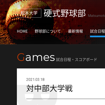
硬式野球部
松本大学
Matsumoto 
HOME
野球部について
最新情報
試合日程
G
ames
試合日程・スコアボード
2021.03.18
対中部大学戦