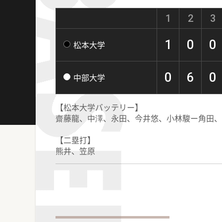
1
2
3
1
0
0
松本大学
0
6
0
中部大学
【松本大学バッテリー】
齋藤龍、中澤、永田、今井悠、小林駿ー角田、
【二塁打】
熊井、笠原