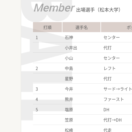
Member
出場選手（松本大学）
打順
選手名
ポ
1
石神
センター
小井出
代打
小山
センター
2
中島
レフト
星野
代打
3
今井
サード→ライ
4
熊井
ファースト
5
塩原
DH
笠原
代打→DH
松﨑
代走