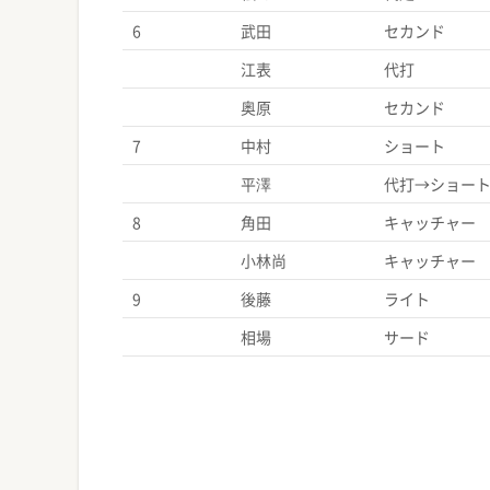
6
武田
セカンド
江表
代打
奥原
セカンド
7
中村
ショート
平澤
代打→ショー
8
角田
キャッチャー
小林尚
キャッチャー
9
後藤
ライト
相場
サード