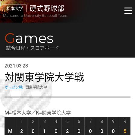
硬式野球部
松本大学
Matsumoto University Baseball Team
G
ames
試合日程・スコアボード
2021.03.28
対関東学院大学戦
オープン戦
| 関東学院大学
=松本大学／
=関東学院大学
M
K
1
2
3
4
5
6
7
8
9
R
M
2
0
1
0
2
0
0
0
0
5