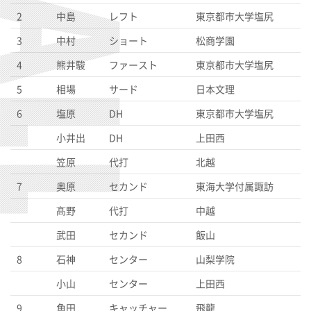
2
中島
レフト
東京都市大学塩尻
3
中村
ショート
松商学園
4
熊井駿
ファースト
東京都市大学塩尻
5
相場
サード
日本文理
6
塩原
DH
東京都市大学塩尻
小井出
DH
上田西
笠原
代打
北越
7
奥原
セカンド
東海大学付属諏訪
髙野
代打
中越
武田
セカンド
飯山
8
石神
センター
山梨学院
小山
センター
上田西
9
角田
キャッチャー
飛龍