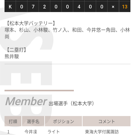
K
0
7
2
0
0
4
0
0
×
13
【松本大学バッテリー】
塚本、杉山、小林駿、竹ノ入、和田、今井悠ー角田、小林
尚
【二塁打】
熊井駿
Member
出場選手（松本大学）
打順
選手名
ポジション
コメント
1
今井凜
ライト
東海大学付属諏訪