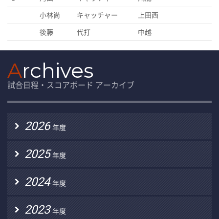
小林尚
キャッチャー
上田西
後藤
代打
中越
A
rchives
試合日程・スコアボード アーカイブ
2026
年度
2025
年度
2024
年度
2023
年度