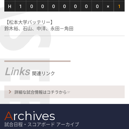
H
1
0
0
0
0
0
0
0
×
1
【松本大学バッテリー】
鈴木裕、石山、中澤、永田－角田
Links
関連リンク
詳細な試合情報はコチラから☞
A
rchives
試合日程・スコアボード アーカイブ