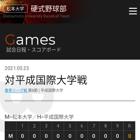
硬式野球部
松本大学
Matsumoto University Baseball Team
G
ames
試合日程・スコアボード
2021.05.23
対平成国際大学戦
春季リーグ戦
第8節 | 平成国際大学
=松本大学／
=平成国際大学
M
H
1
2
3
4
5
6
7
8
9
R
M
0
0
0
0
0
0
0
0
0
0