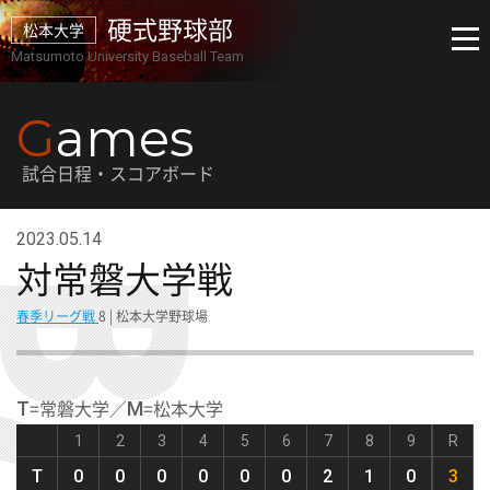
硬式野球部
松本大学
Matsumoto University Baseball Team
G
ames
試合日程・スコアボード
2023.05.14
対常磐大学戦
春季リーグ戦
8 | 松本大学野球場
=常磐大学／
=松本大学
T
M
1
2
3
4
5
6
7
8
9
R
T
0
0
0
0
0
0
2
1
0
3