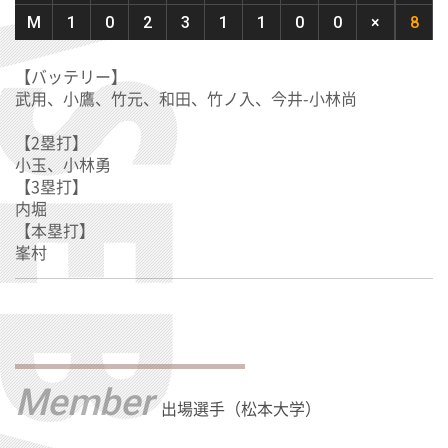
M
1
0
2
3
1
1
0
0
×
8
【バッテリー】
武用、小鷹、竹元、和田、竹ノ入、今井-小林尚
【2塁打】
小玉、小林勇
【3塁打】
内堀
【本塁打】
峯村
Member
出場選手（松本大学）