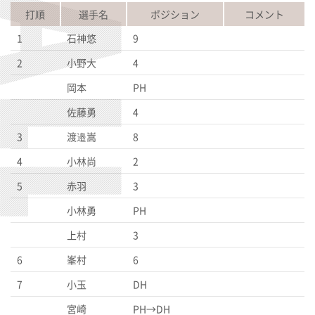
打順
選手名
ポジション
コメント
1
石神悠
9
2
小野大
4
岡本
PH
佐藤勇
4
3
渡邉嵩
8
4
小林尚
2
5
赤羽
3
小林勇
PH
上村
3
6
峯村
6
7
小玉
DH
宮崎
PH→DH