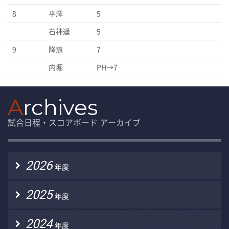
8
平澤
5
石神遥
5
9
降籏
7
内堀
PH→7
A
rchives
試合日程・スコアボード アーカイブ
2026
年度
2025
年度
2024
年度