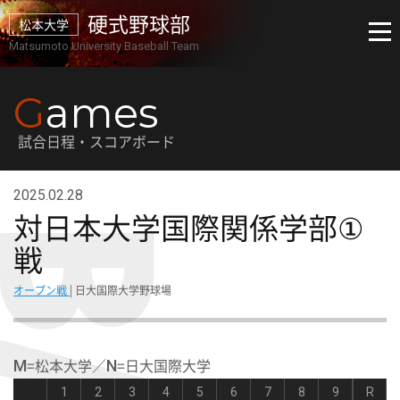
硬式野球部
松本大学
Matsumoto University Baseball Team
G
ames
試合日程・スコアボード
2025.02.28
対日本大学国際関係学部①
戦
オープン戦
| 日大国際大学野球場
=松本大学／
=日大国際大学
M
N
1
2
3
4
5
6
7
8
9
R