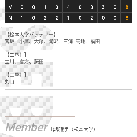
M
0
0
1
0
4
0
0
3
0
8
N
1
0
2
2
1
0
2
0
0
8
【松本大学バッテリー】
宮坂、小鷹、大塚、滝沢、三浦ｰ髙地、福田
【二塁打】
立川、倉方、藤田
【三塁打】
丸山
Member
出場選手（松本大学）