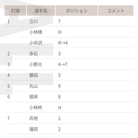
打順
選手名
ポジション
コメント
1
立川
7
小林晴
H
小中沢
R→4
2
赤石
3
3
小野大
4→7
4
藤田
5
5
丸山
9
6
根岸
8
小林柊
H
7
髙地
2
福田
2