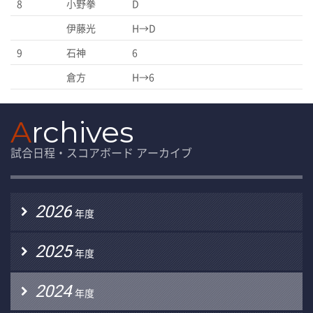
8
小野拳
D
伊藤光
H→D
9
石神
6
倉方
H→6
A
rchives
試合日程・スコアボード アーカイブ
2026
年度
2025
年度
2024
年度