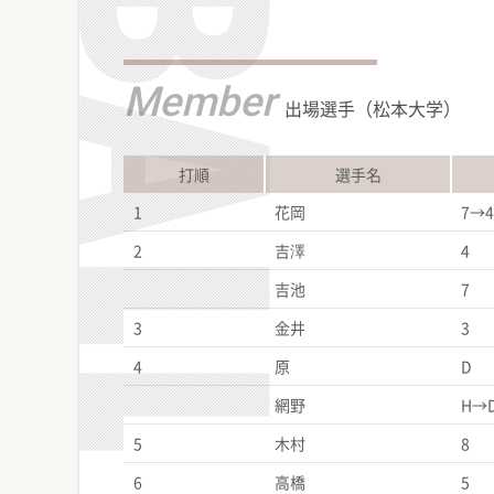
Member
出場選手（松本大学）
打順
選手名
1
花岡
7→4
2
吉澤
4
吉池
7
3
金井
3
4
原
D
網野
H→
5
木村
8
6
高橋
5